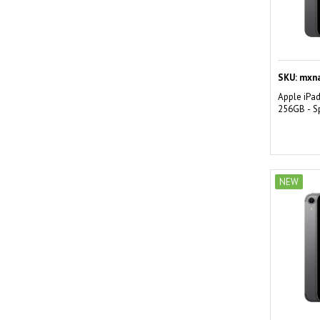
SKU:
mxna
Apple iPad
256GB - S
NEW