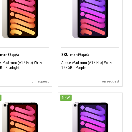
mxn83qa/a
SKU:
mxn93qa/a
 iPad mini (A17 Pro) Wi-Fi
Apple iPad mini (A17 Pro) Wi-Fi
 - Starlight
128GB - Purple
on request
on request
NEW