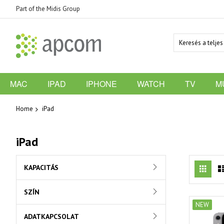
Part of the Midis Group
MAC
IPAD
IPHONE
WATCH
TV
M
Home
iPad
iPad
Vie
Grid
KAPACITÁS
as
SZÍN
NEW
ADATKAPCSOLAT