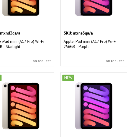
mxnd3qa/a
SKU:
mxne3qa/a
 iPad mini (A17 Pro) Wi-Fi
Apple iPad mini (A17 Pro) Wi-Fi
 - Starlight
256GB - Purple
on request
on request
NEW