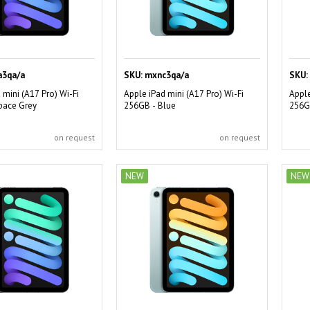
3qa/a
SKU:
mxnc3qa/a
SKU:
 mini (A17 Pro) Wi-Fi
Apple iPad mini (A17 Pro) Wi-Fi
Apple
pace Grey
256GB - Blue
256GB
on request
on request
NEW
NEW