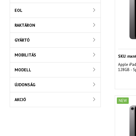
EOL
RAKTÁRON
GYÁRTÓ
MOBILITÁS
SKU:
mxn6
Apple iPad
MODELL
128GB - S
ÚJDONSÁG
AKCIÓ
NEW