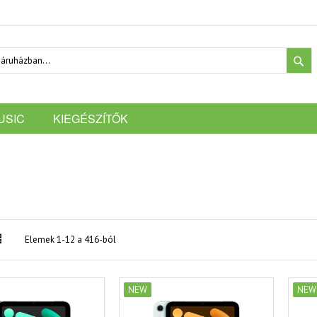
SE
USIC
KIEGÉSZÍTŐK
w
List
Elemek
1
-
12
a
416
-ból
NEW
NEW