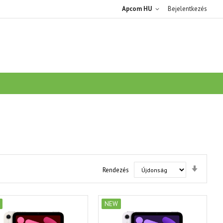
Apcom HU
Bejelentkezés
ARCH
Set
Rendezés
Ascend
Directi
NEW