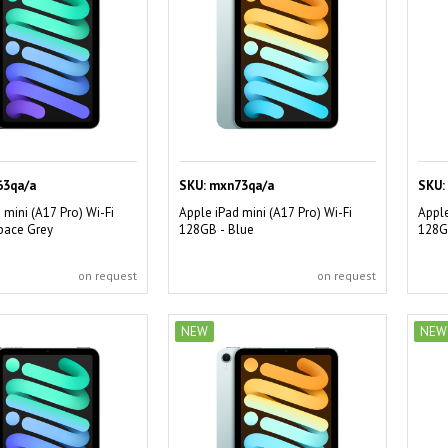
3qa/a
SKU:
mxn73qa/a
SKU:
 mini (A17 Pro) Wi-Fi
Apple iPad mini (A17 Pro) Wi-Fi
Apple
pace Grey
128GB - Blue
128GB
on request
on request
NEW
NEW